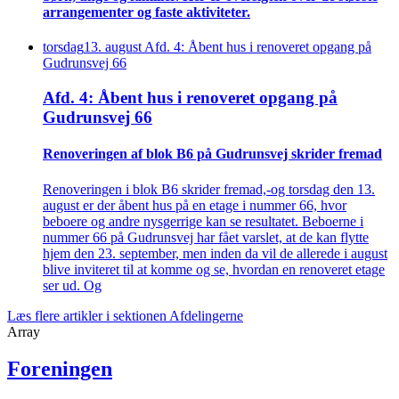
arrangementer og faste aktiviteter.
torsdag
13
.
august
Afd. 4: Åbent hus i renoveret opgang på
Gudrunsvej 66
Afd. 4: Åbent hus i renoveret opgang på
Gudrunsvej 66
Renove­ringen af blok B6 på Gudrunsvej skrider fremad
Renoveringen i blok B6 skrider fremad,-og torsdag den 13.
august er der åbent hus på en etage i nummer 66, hvor
beboere og andre nysgerrige kan se resultatet. Beboerne i
nummer 66 på Gudrunsvej har fået varslet, at de kan flytte
hjem den 23. september, men inden da vil de allerede i august
blive inviteret til at komme og se, hvordan en renoveret etage
ser ud. Og
Læs flere artikler i sektionen Afdelingerne
Array
Foreningen