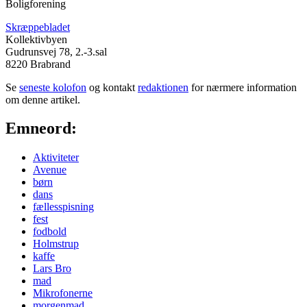
Boligforening
Skræppebladet
Kollektivbyen
Gudrunsvej 78, 2.-3.sal
8220 Brabrand
Se
seneste kolofon
og kontakt
redaktionen
for nærmere information
om denne artikel.
Emneord:
Aktiviteter
Avenue
børn
dans
fællesspisning
fest
fodbold
Holmstrup
kaffe
Lars Bro
mad
Mikrofonerne
morgenmad