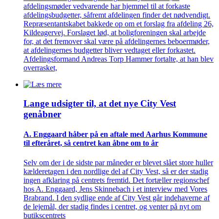
afdelingsmøder vedvarende har hjemmel til at forkaste
afdelingsbudgetter, såfremt afdelingen finder det nødvendigt.
Repræsentantskabet bakkede op om et forslag fra afdeling 26,
Kildeagervej. Forslaget lød, at boligforeningen skal arbejde
for, at det fremover skal være på afdelingernes beboermøder,
at afdelingernes budgetter bliver vedtaget eller forkastet.
Afdelingsformand Andreas Torp Hammer fortalte, at han blev
overrasket,
Lange udsigter til, at det nye City Vest
genåbner
A. Enggaard håber på en aftale med Aarhus Kommune
til efteråret, så centret kan åbne om to år
Selv om der i de sidste par måneder er blevet slået store huller
kælderetagen i den nordlige del af City Vest, så er der stadig
ingen afklaring på centrets fremtid. Det fortæller regionschef
hos A. Enggaard, Jens Skinnebach i et interview med Vores
Brabrand. I den sydlige ende af City Vest går indehaverne af
de lejemål, der stadig findes i centret, og venter på nyt om
butikscentrets