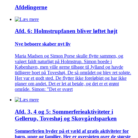
Afdelingerne
Afd. 6: Holmstrupfanen bliver løftet højt
Nye beboere skaber nyt liv
Maria Madsen og Simon Porse skulle flytte sammen, og
valget faldt naturligt på Holmstrup. Simon boede i
København, men ville gerne tilbage til Jylland og havde
tidligere boet på Toveshøj. De så området og blev ret solgte.
Her var et godt sted. De flytter ikke foreløbigt og har ikke
planer om andet. Det er let at betale, og det er et grønt
område. Simon: ”Det er svært
Afd. 3, 4 og 5: Sommer­ferie­aktiviteter i
Gellerup, Toveshøj og Skovgårds­parken
Sommer­ferien byder på et væld af gratis aktiviteter for
børn, unge og familier. Her er oversigten over de største