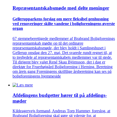
Repræsentant­skabs­møde med delte meninger
Gellerup­parkens forslag om mere fleksibel genhusning
ved renove­ringer skilte vandene i bolig­foreningens øverste
organ
67 stemmeberettigede medlemmer af Brabrand Boligforenings
repræsentantskab mødte op til det ordinære
repræsentantskabsmøde, der blev holdt i Samlingshuset i
Gellerup onsdag den 27. maj. Det svarede rundt regnet til, at
to tredjedele af repræsentantskabets medlemmer var til stede.
Til dirigent blev valgt René Skau Björnsson, der i dag er
direktør for Fruerhøjgård Boligforening i Herning. Beretning
om årets gang Foreningens skriftlige årsberetning kan ses på
boligforeningens hjemmeside
Afdelingens budgetter hører til på afdelings­
møder
Kildeagervejs formand, Andreas Torp Hammer, foreslog, at
Brabrand Boligforening skal gøre sit yderste for, at