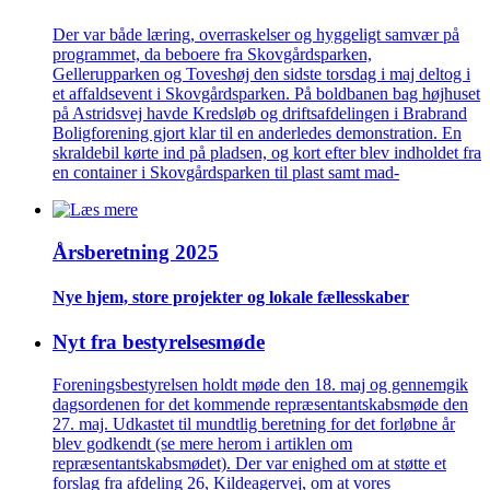
Der var både læring, overraskelser og hyggeligt samvær på
programmet, da beboere fra Skovgårdsparken,
Gellerupparken og Toveshøj den sidste torsdag i maj deltog i
et affaldsevent i Skovgårdsparken. På boldbanen bag højhuset
på Astridsvej havde Kredsløb og driftsafdelingen i Brabrand
Boligforening gjort klar til en anderledes demonstration. En
skraldebil kørte ind på pladsen, og kort efter blev indholdet fra
en container i Skovgårdsparken til plast samt mad-
Årsberetning 2025
Nye hjem, store projekter og lokale fælles­skaber
Nyt fra bestyrelsesmøde
Foreningsbestyrelsen holdt møde den 18. maj og gennemgik
dagsordenen for det kommende repræsentantskabsmøde den
27. maj. Udkastet til mundtlig beretning for det forløbne år
blev godkendt (se mere herom i artiklen om
repræsentantskabsmødet). Der var enighed om at støtte et
forslag fra afdeling 26, Kildeagervej, om at vores