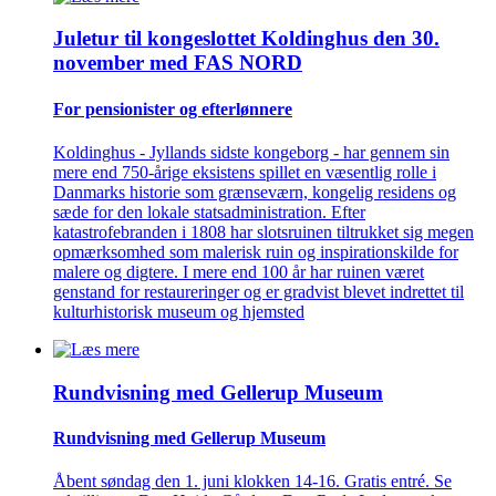
Juletur til kongeslottet Koldinghus den 30.
november med FAS NORD
For pensionister og efterlønnere
Koldinghus - Jyllands sidste kongeborg - har gennem sin
mere end 750-årige eksistens spillet en væsentlig rolle i
Danmarks historie som grænseværn, kongelig residens og
sæde for den lokale statsadministration. Efter
katastrofebranden i 1808 har slotsruinen tiltrukket sig megen
opmærksomhed som malerisk ruin og inspirationskilde for
malere og digtere. I mere end 100 år har ruinen været
genstand for restaureringer og er gradvist blevet indrettet til
kulturhistorisk museum og hjemsted
Rundvisning med Gellerup Museum
Rundvisning med Gellerup Museum
Åbent søndag den 1. juni klokken 14-16. Gratis entré. Se