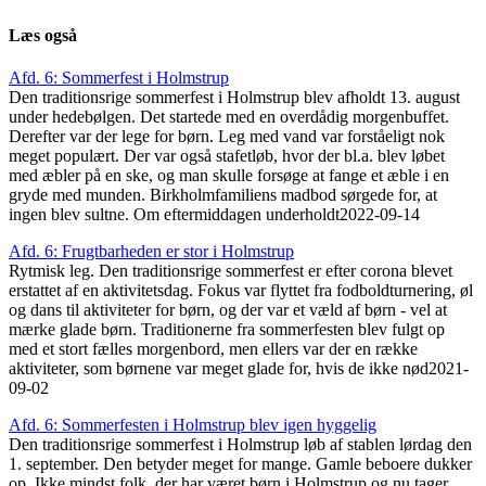
Læs også
Afd. 6: Sommerfest i Holmstrup
Den traditionsrige sommerfest i Holmstrup blev afholdt 13. august
under hedebølgen. Det startede med en overdådig morgenbuffet.
Derefter var der lege for børn. Leg med vand var forståeligt nok
meget populært. Der var også stafetløb, hvor der bl.a. blev løbet
med æbler på en ske, og man skulle forsøge at fange et æble i en
gryde med munden. Birkholmfamiliens madbod sørgede for, at
ingen blev sultne. Om eftermiddagen underholdt
2022-09-14
Afd. 6: Frugtbarheden er stor i Holmstrup
Rytmisk leg. Den traditionsrige sommerfest er efter corona blevet
erstattet af en aktivitetsdag. Fokus var flyttet fra fodboldturnering, øl
og dans til aktiviteter for børn, og der var et væld af børn - vel at
mærke glade børn. Traditionerne fra sommerfesten blev fulgt op
med et stort fælles morgenbord, men ellers var der en række
aktiviteter, som børnene var meget glade for, hvis de ikke nød
2021-
09-02
Afd. 6: Sommerfesten i Holmstrup blev igen hyggelig
Den traditionsrige sommerfest i Holmstrup løb af stablen lørdag den
1. september. Den betyder meget for mange. Gamle beboere dukker
op. Ikke mindst folk, der har været børn i Holmstrup og nu tager