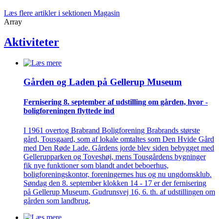
Læs flere artikler i sektionen Magasin
Array
Aktiviteter
Gården og Laden på Gellerup Museum
Fernisering 8. september af ­udstilling om gården, hvor ­
bolig­foreningen flyttede ind
I 1961 overtog Brabrand Boligforening Brabrands største
gård, Tousgaard, som af lokale omtaltes som Den Hvide Gård
med Den Røde Lade. Gårdens jorde blev siden bebygget med
Gellerupparken og Toveshøj, mens Tousgårdens bygninger
fik nye funktioner som blandt andet beboerhus,
boligforeningskontor, foreningernes hus og nu ungdomsklub.
Søndag den 8. september klokken 14 - 17 er der fernisering
på Gellerup Museum, Gudrunsvej 16, 6. th. af udstillingen om
gården som landbrug,