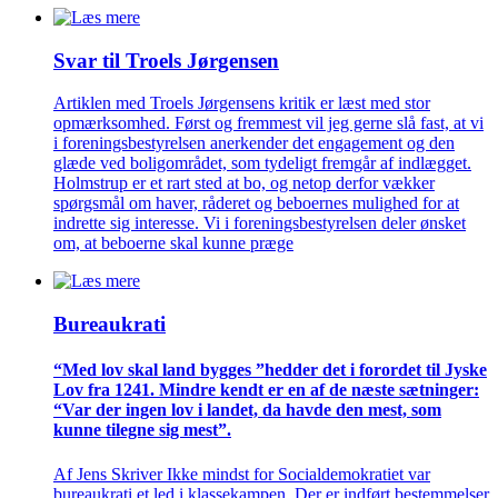
Svar til Troels Jørgensen
Artiklen med Troels Jørgensens kritik er læst med stor
opmærksomhed. Først og fremmest vil jeg gerne slå fast, at vi
i foreningsbestyrelsen anerkender det engagement og den
glæde ved boligområdet, som tydeligt fremgår af indlægget.
Holmstrup er et rart sted at bo, og netop derfor vækker
spørgsmål om haver, råderet og beboernes mulighed for at
indrette sig interesse. Vi i foreningsbestyrelsen deler ønsket
om, at beboerne skal kunne præge
Bureaukrati
“Med lov skal land bygges ”hedder det i forordet til Jyske
Lov fra 1241. Mindre kendt er en af de næste sætninger:
“Var der ingen lov i landet, da havde den mest, som
kunne tilegne sig mest”.
Af Jens Skriver Ikke mindst for Socialdemokratiet var
bureaukrati et led i klassekampen. Der er indført bestemmelser