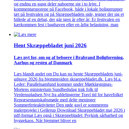
og endnu en gang deler naboerne sig i to lejre. I
kommentarsporene på Facebook, både i lokale boliggrupper
tæt på festivalen og på Skræppebladets side, tegner der sig et
billede af en debat, der går igen år efter år: Er festivalen en
kærkommen fest i baghaven eller en årlig belastning, man
Hent Skræppe­bladet juni 2026
Læs nyt for, om og af beboere i Brabrand Bolig­forening,
Aarhus og resten af Danmark
Læs blandt andet om Du kan nu hente Skræppebladets juni-
udgave 2026 fra hjemmesiden skraeppebladet.dk. Læs bl.a.
Leder: Parallelsamfund kommer under Mørklægnings-
Mortens ministerium Sundhedsdag trak folk til
Verdenspladsen Nyt fra afdelingerne Travl tid for havefolket
Repræsentantskabsmøde med delte meninger
Sommerferieaktiviteter Den røde gavl er sommerens
malerprojekt i Gellerup Download Skræppebladet maj 2026 i
pdf-format Læs også i Skræppebladet: Psykisk sårbarhed og
byggekaos. Når hjemmet bliver en