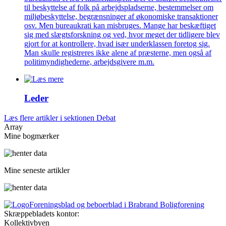
til beskyttelse af folk på arbejdspladserne, bestemmelser om
miljøbeskyttelse, begrænsninger af økonomiske transaktioner
osv. Men bureaukrati kan misbruges. Mange har beskæftiget
sig med slægtsforskning og ved, hvor meget der tidligere blev
gjort for at kontrollere, hvad især underklassen foretog sig.
Man skulle registreres ikke alene af præsterne, men også af
politimyndighederne, arbejdsgivere m.m.
Leder
Læs flere artikler i sektionen Debat
Array
Mine bogmærker
Mine seneste artikler
Foreningsblad og beboerblad i Brabrand Boligforening
Skræppebladets kontor:
Kollektivbyen