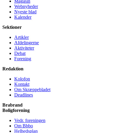
Magasin
Webnyheder
Nyeste blad
Kalender
Sektioner
Artikler
Afdelingerne
Aktiviteter
Debat
Forening
Redaktion
Kolofon
Kontakt
Om Skræppe­bladet
Deadlines
Brabrand
Bolig­forening
Vedr. foreningen
Om Bbbo
Helheds­plan