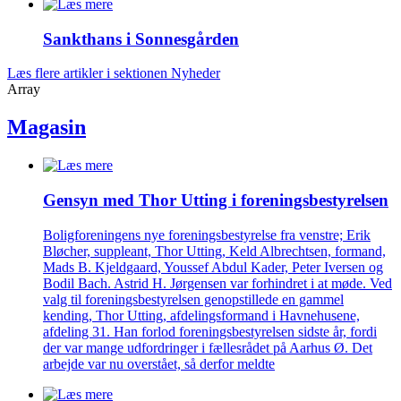
Sankthans i Sonnes­gården
Læs flere artikler i sektionen Nyheder
Array
Magasin
Gensyn med Thor Utting i forenings­bestyrelsen
Boligforeningens nye foreningsbestyrelse fra venstre; Erik
Bløcher, suppleant, Thor Utting, Keld Albrechtsen, formand,
Mads B. Kjeldgaard, Youssef Abdul Kader, Peter Iversen og
Bodil Bach. Astrid H. Jørgensen var forhindret i at møde. Ved
valg til foreningsbestyrelsen genopstillede en gammel
kending, Thor Utting, afdelingsformand i Havnehusene,
afdeling 31. Han forlod foreningsbestyrelsen sidste år, fordi
der var mange udfordringer i fællesrådet på Aarhus Ø. Det
arbejde var nu overstået, så derfor meldte