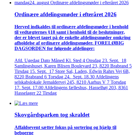
mandag
24
.
august
Ordinære afdelings­møder i efteråret 2026
Ordinære afdelings­møder i efteråret 2026
Herved indkaldes til ordinære afdelings­møder i henhold
til vedtægternes §18 samt i henhold til de beslutninger,
der er blevet taget på de enkelte afdelings­møder omkring
afholdelse af ordinære afdelings­møder. FORELØBIG
DAGSORDEN for følgende afdelinger:
Afd. Ugedag Dato Måned Kl. Sted 4 Onsdag 23. Sept. 18
Samlingshuset, Karen Blixen Boulevard 23, 8220 Brabrand 5
Tirsdag 15. Sept. 17 Store Sal, Laden, Edwin Rahrs Vej 6B,
8220 Brabrand 6 Torsdag 24. Sept. 18.30 Afdelingens
selskabslokale Jernaldervej 245, 8210 Aarhus V 7 Torsdag
17. Sept. 17.00 Afdelingens fælleshus, Hasselhøj 203, 8361
Hasselager 22 Tirsdag
Skovgårds­parken tog skraldet
Affaldsevent sætter fokus på sortering og hjælp til
beboerne