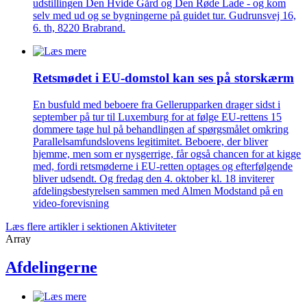
udstillingen Den Hvide Gård og Den Røde Lade - og kom
selv med ud og se bygningerne på guidet tur. Gudrunsvej 16,
6. th, 8220 Brabrand.
Retsmødet i EU-domstol kan ses på storskærm
En busfuld med beboere fra Gellerupparken drager sidst i
september på tur til Luxemburg for at følge EU-rettens 15
dommere tage hul på behandlingen af spørgsmålet omkring
Parallelsamfundslovens legitimitet. Beboere, der bliver
hjemme, men som er nysgerrige, får også chancen for at kigge
med, fordi retsmøderne i EU-retten optages og efterfølgende
bliver udsendt. Og fredag den 4. oktober kl. 18 inviterer
afdelingsbestyrelsen sammen med Almen Modstand på en
video-forevisning
Læs flere artikler i sektionen Aktiviteter
Array
Afdelingerne