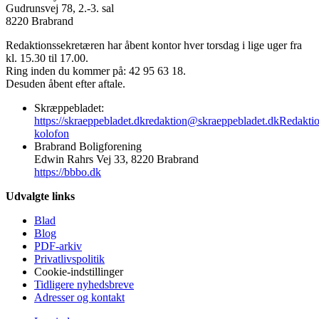
Gudrunsvej 78, 2.-3. sal
8220 Brabrand
Redaktionssekretæren har åbent kontor hver torsdag i lige uger fra
kl. 15.30 til 17.00.
Ring inden du kommer på: 42 95 63 18.
Desuden åbent efter aftale.
Skræppebladet:
https://skraeppebladet.dk
redaktion@skraeppebladet.dk
Redakti
kolofon
Brabrand Boligforening
Edwin Rahrs Vej 33, 8220 Brabrand
https://bbbo.dk
Udvalgte links
Blad
Blog
PDF-arkiv
Privatlivspolitik
Cookie-indstillinger
Tidligere nyhedsbreve
Adresser og kontakt