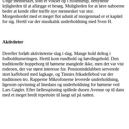
Unge mennesker, som er vokset op i Holmstrup, benyttede
lejligheden til at aflægge et besøg. Muligheden for at lære naboerne
bedre at kende eller træffe nye mennesker var stor.
Morgenbordet med et meget flot udsnit af morgenmad er et kapitel
for sig. Hertil var der musikalsk underholdning med Sven H.
Aktiviteter
Derefter forløb aktiviteterne slag i slag. Mange hold deltog i
fodboldturneringen. Hertil kom rundbold og høvdingebold. Den
traditionelle hoppeborg til børnene manglede ikke, men det var vist
rodeoen, der var størst interesse for. Pensionistklubben serverede
stort kaffebord med lagkage, og Tinnies frikadellebod var der
traditionen tro. Rapperne Mikrofonerne leverede underholdning,
ligesom opvisning af linedans og underholdning for børnene ved
Lars Gøgler. Efter fællesspisning spillede duoen Avenue op til dans
med et meget bredt repertoire til langt ud på natten.