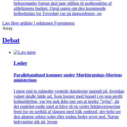
beboermøder fortsat skal tage stilling til godkendelse af
afdelingens budget. Også sagen om den kommende
helhedsplan for Toveshøj var på dagsordenen, og
Læs flere artikler i sektionen Foreningen
Array
Debat
Leder
Parallelsamfund kommer under Mørklægnings-Mortens
ministerium
I mere end to måneder ventede danskerne spændt på, hvordan
valget skulle falde ud. Som borger med bopæl i en non-profit
boligafdeling, var jeg nok ikke ene om at tænke ”pyha”, da
det endeligt endte med at blive til en violet firkløverregering
frem for en sortblå af slagsen med folk ombord, der helst ser
den almene sektor solgt eller endnu bedre revet ned. Næste
bekymring gik på, hvem