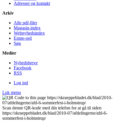
Adresser og kontakt
Arkiv
Alle pdf-filer
Magasin-index
Webnyhedsindex
Emne-ord
Søg
Medier
Nyheds­breve
Facebook
RSS
Log ind
Luk menu
Scan denne QR-kode med din telefon for at gå til siden
https://skraeppebladet.dk/blad/2010-07/afdelingerne/afd-6-
sommerfest-i-holmstrup/