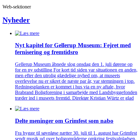
Web-sektioner
Nyheder
Nyt kapitel for Gellerup Museum: Fejret med
fernisering og fremtidsro
Gellerup Museum åbnede slog onsdag den 1. juli dørene op
for en ny udstilling For kort tid siden var situationen en anden,
men efter den utrolig glædelige nyhed om, at museets
overlevelse nu er sikret de næste par år, var stemningen i top.
Redningsplanken er kommet i hus via en ny aftale, hvor
Brabrand Boligforening i samarbejde med Landsbyggefonden
træder ind i museets fremtid. Direktør Kristian Würtz er glad
Delte meninger om Grimfest som nabo
Fra hygge til søvnløse nætter 30. juli til 1. august har Grimfest
sendt musik ud over boligområderne omkring festivalpladsen,