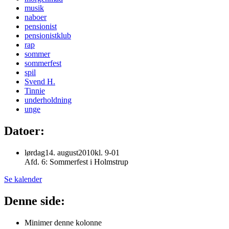
musik
naboer
pensionist
pensionistklub
rap
sommer
sommerfest
spil
Svend H.
Tinnie
underholdning
unge
Datoer:
lørdag
14
.
august
2010
kl. 9-01
Afd. 6: Sommerfest i Holmstrup
Se kalender
Denne side:
Minimer denne kolonne