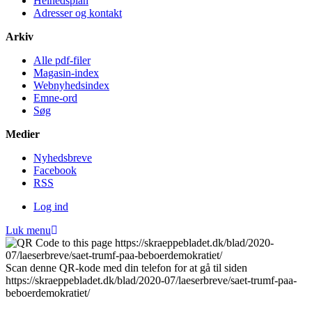
Helheds­plan
Adresser og kontakt
Arkiv
Alle pdf-filer
Magasin-index
Webnyhedsindex
Emne-ord
Søg
Medier
Nyheds­breve
Facebook
RSS
Log ind
Luk menu
Scan denne QR-kode med din telefon for at gå til siden
https://skraeppebladet.dk/blad/2020-07/laeserbreve/saet-trumf-paa-
beboerdemokratiet/