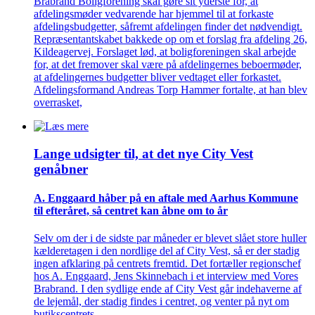
Brabrand Boligforening skal gøre sit yderste for, at
afdelingsmøder vedvarende har hjemmel til at forkaste
afdelingsbudgetter, såfremt afdelingen finder det nødvendigt.
Repræsentantskabet bakkede op om et forslag fra afdeling 26,
Kildeagervej. Forslaget lød, at boligforeningen skal arbejde
for, at det fremover skal være på afdelingernes beboermøder,
at afdelingernes budgetter bliver vedtaget eller forkastet.
Afdelingsformand Andreas Torp Hammer fortalte, at han blev
overrasket,
Lange udsigter til, at det nye City Vest
genåbner
A. Enggaard håber på en aftale med Aarhus Kommune
til efteråret, så centret kan åbne om to år
Selv om der i de sidste par måneder er blevet slået store huller
kælderetagen i den nordlige del af City Vest, så er der stadig
ingen afklaring på centrets fremtid. Det fortæller regionschef
hos A. Enggaard, Jens Skinnebach i et interview med Vores
Brabrand. I den sydlige ende af City Vest går indehaverne af
de lejemål, der stadig findes i centret, og venter på nyt om
butikscentrets