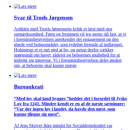
Svar til Troels Jørgensen
Artiklen med Troels Jørgensens kritik er læst med stor
opmærksomhed. Først og fremmest vil jeg gerne slå fast, at vi
i foreningsbestyrelsen anerkender det engagement og den
glæde ved boligområdet, som tydeligt fremgår af indlægget.
Holmstrup er et rart sted at bo, og netop derfor vækker
spørgsmål om haver, råderet og beboernes mulighed for at
indrette sig interesse. Vi i foreningsbestyrelsen deler ønsket
om, at beboerne skal kunne præge
Bureaukrati
“Med lov skal land bygges ”hedder det i forordet til Jyske
Lov fra 1241. Mindre kendt er en af de næste sætninger:
“Var der ingen lov i landet, da havde den mest, som
kunne tilegne sig mest”.
Af Jens Skriver Ikke mindst for Socialdemokratiet var