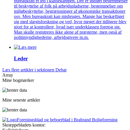
bureaukrati et led i klassekampen. Der er indført bestemmelser
til beskyttelse af folk på arbejdspladserne, bestemmelser om
miljøbeskyttelse, begrænsninger af økonomiske transaktioner
osv. Men bureaukrati kan misbruges. Mange har beskæftiget
sig med slægtsforskning og ved, hvor meget der tidligere blev
gjort for at kontrollere, hvad især underklassen foretog sig.
Man skulle registreres ikke alene af præsterne, men også af
politimyndighederne, arbejdsgivere m.m.
Leder
Læs flere artikler i sektionen Debat
Array
Mine bogmærker
Mine seneste artikler
Foreningsblad og beboerblad i Brabrand Boligforening
Skræppebladets kontor: