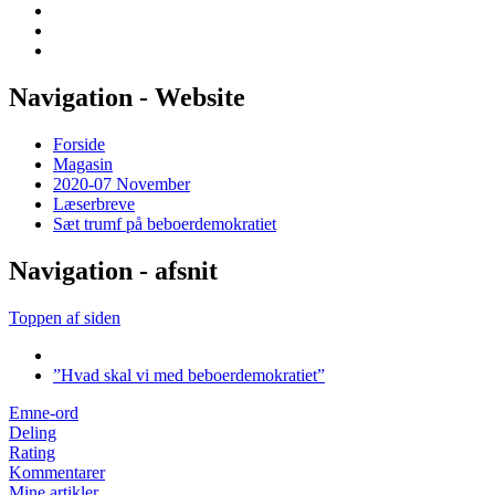
Navigation - Website
Forside
Magasin
2020-07 November
Læserbreve
Sæt trumf på beboerdemokratiet
Navigation - afsnit
Toppen af siden
”Hvad skal vi med beboerdemokratiet”
Emne-ord
Deling
Rating
Kommentarer
Mine artikler