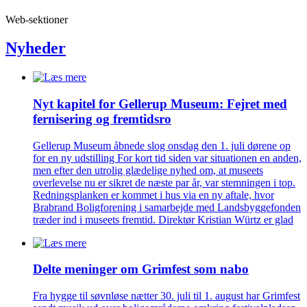
Web-sektioner
Nyheder
Nyt kapitel for Gellerup Museum: Fejret med
fernisering og fremtidsro
Gellerup Museum åbnede slog onsdag den 1. juli dørene op
for en ny udstilling For kort tid siden var situationen en anden,
men efter den utrolig glædelige nyhed om, at museets
overlevelse nu er sikret de næste par år, var stemningen i top.
Redningsplanken er kommet i hus via en ny aftale, hvor
Brabrand Boligforening i samarbejde med Landsbyggefonden
træder ind i museets fremtid. Direktør Kristian Würtz er glad
Delte meninger om Grimfest som nabo
Fra hygge til søvnløse nætter 30. juli til 1. august har Grimfest