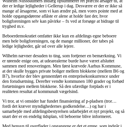
Wilhelm Nussbaumers indlæg opsummerer ret præcist årsager til, at
der er ledige lejligheder i Gellerup i dag. Desværre er der er ikke så
mange af årsagerne, som vi kan ændre på, men vores pointe med at
holde opgangsdørene aflåste er alene at holde fast der, hvor
boligforeningen selv kan påvirke – fx ved at forsøge at bidrage til
tryghed m.v.
Beboerdemokratiet omfatter ikke kun en afdelings egne beboere
men hele boligforeningen, og de mange millioner, der tabes på
ledige lejligheder, går ud over alle lejere.
Wilhelm nævner desuden to ting, som fortjener en bemærkning. Vi
er rørende enige om, at udearealerne burde have været afsluttet
sammen med renoveringen. Men først krævede Aarhus Kommune,
at der skulle bygges private boliger mellem blokkene (mellem B6 og
B7), hvorfor der blev gennemført en entreprisekonkurrence under
den forudsætning. Derefter vendte kommunen 180 grader og forbød
fortætningen mellem blokkene. Så den ufærdige forplads er i
realiteten resultat af kommunalt vægelsind.
Vi tror, at vi omsider har fundet finansiering af p-pladsen (tror…
fordi det kræver myndighedernes godkendelse…) og har i
samarbejde med afdelingsbestyrelsen udarbejdet et nyt projekt, og så
snart der er en endelig tidsplan, vil beboerne blive informeret.
Med hensyn til overflader i opgangene er det et emne, som indgår i