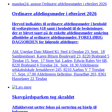
mandag
24
.
august
Ordinære afdelings­møder i efteråret 2026
Ordinære afdelings­møder i efteråret 2026
Herved indkaldes til ordinære afdelings­møder i henhold
til vedtægternes §18 samt i henhold til de beslutninger,
der er blevet taget på de enkelte afdelings­møder omkring
afholdelse af ordinære afdelings­møder. FORELØBIG
DAGSORDEN for følgende afdelinger:
Afd. Ugedag Dato Måned Kl. Sted 4 Onsdag 23. Sept. 18
Samlingshuset, Karen Blixen Boulevard 23, 8220 Brabrand 5
Tirsdag 15. Sept. 17 Store Sal, Laden, Edwin Rahrs Vej 6B,
8220 Brabrand 6 Torsdag 24. Sept. 18.30 Afdelingens
selskabslokale Jernaldervej 245, 8210 Aarhus V 7 Torsdag
17. Sept. 17.00 Afdelingens fælleshus, Hasselhøj 203, 8361
Hasselager 22 Tirsdag
Skovgårds­parken tog skraldet
Affaldsevent sætter fokus på sortering og hjælp til
beboerne