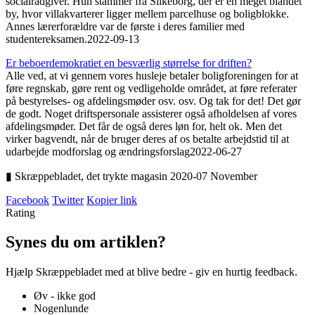
socialrådgiver. Hun stammer fra Silkeborg, der er en meget blandet
by, hvor villakvarterer ligger mellem parcelhuse og boligblokke.
Annes lærerforældre var de første i deres familier med
studentereksamen.
2022-09-13
Er beboer­demo­kra­tiet en ­besværlig størrelse for driften?
Alle ved, at vi gennem vores husleje betaler boligforeningen for at
føre regnskab, gøre rent og vedligeholde området, at føre referater
på bestyrelses- og afdelingsmøder osv. osv. Og tak for det! Det gør
de godt. Noget driftspersonale assisterer også afholdelsen af vores
afdelingsmøder. Det får de også deres løn for, helt ok. Men det
virker bagvendt, når de bruger deres af os betalte arbejdstid til at
udarbejde modforslag og ændringsforslag
2022-06-27
▮ Skræppebladet, det trykte magasin 2020-07 November
Facebook
Twitter
Kopier link
Rating
Synes du om artiklen?
Hjælp Skræppebladet med at blive bedre - giv en hurtig feedback.
Øv - ikke god
Nogenlunde