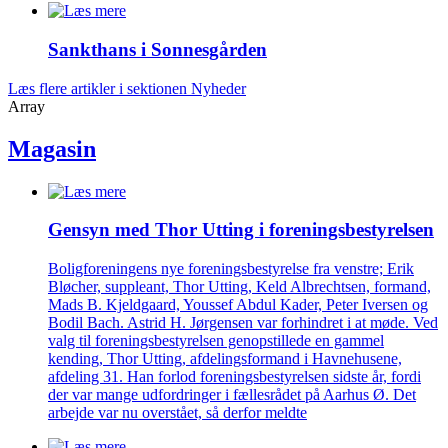
Sankthans i Sonnes­gården
Læs flere artikler i sektionen Nyheder
Array
Magasin
Gensyn med Thor Utting i forenings­bestyrelsen
Boligforeningens nye foreningsbestyrelse fra venstre; Erik
Bløcher, suppleant, Thor Utting, Keld Albrechtsen, formand,
Mads B. Kjeldgaard, Youssef Abdul Kader, Peter Iversen og
Bodil Bach. Astrid H. Jørgensen var forhindret i at møde. Ved
valg til foreningsbestyrelsen genopstillede en gammel
kending, Thor Utting, afdelingsformand i Havnehusene,
afdeling 31. Han forlod foreningsbestyrelsen sidste år, fordi
der var mange udfordringer i fællesrådet på Aarhus Ø. Det
arbejde var nu overstået, så derfor meldte