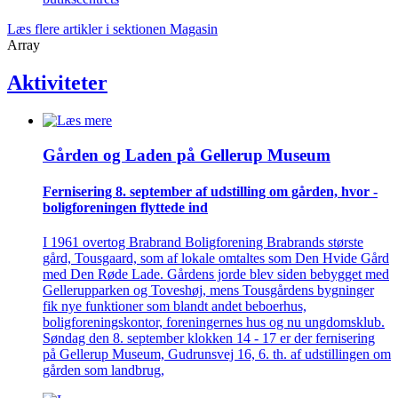
Læs flere artikler i sektionen Magasin
Array
Aktiviteter
Gården og Laden på Gellerup Museum
Fernisering 8. september af ­udstilling om gården, hvor ­
bolig­foreningen flyttede ind
I 1961 overtog Brabrand Boligforening Brabrands største
gård, Tousgaard, som af lokale omtaltes som Den Hvide Gård
med Den Røde Lade. Gårdens jorde blev siden bebygget med
Gellerupparken og Toveshøj, mens Tousgårdens bygninger
fik nye funktioner som blandt andet beboerhus,
boligforeningskontor, foreningernes hus og nu ungdomsklub.
Søndag den 8. september klokken 14 - 17 er der fernisering
på Gellerup Museum, Gudrunsvej 16, 6. th. af udstillingen om
gården som landbrug,