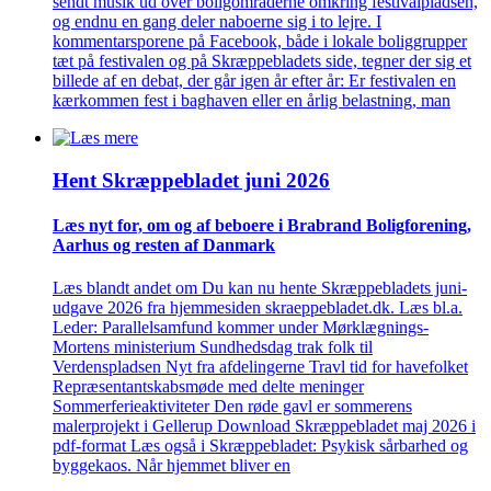
sendt musik ud over boligområderne omkring festivalpladsen,
og endnu en gang deler naboerne sig i to lejre. I
kommentarsporene på Facebook, både i lokale boliggrupper
tæt på festivalen og på Skræppebladets side, tegner der sig et
billede af en debat, der går igen år efter år: Er festivalen en
kærkommen fest i baghaven eller en årlig belastning, man
Hent Skræppe­bladet juni 2026
Læs nyt for, om og af beboere i Brabrand Bolig­forening,
Aarhus og resten af Danmark
Læs blandt andet om Du kan nu hente Skræppebladets juni-
udgave 2026 fra hjemmesiden skraeppebladet.dk. Læs bl.a.
Leder: Parallelsamfund kommer under Mørklægnings-
Mortens ministerium Sundhedsdag trak folk til
Verdenspladsen Nyt fra afdelingerne Travl tid for havefolket
Repræsentantskabsmøde med delte meninger
Sommerferieaktiviteter Den røde gavl er sommerens
malerprojekt i Gellerup Download Skræppebladet maj 2026 i
pdf-format Læs også i Skræppebladet: Psykisk sårbarhed og
byggekaos. Når hjemmet bliver en