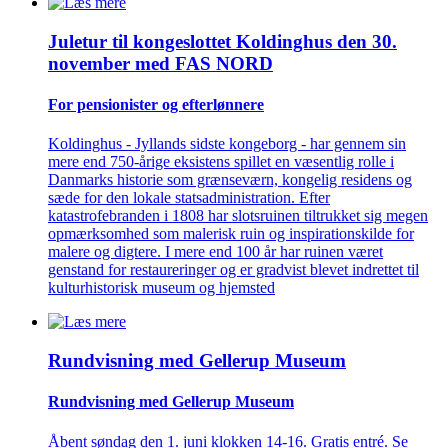
Juletur til kongeslottet Koldinghus den 30.
november med FAS NORD
For pensionister og efterlønnere
Koldinghus - Jyllands sidste kongeborg - har gennem sin
mere end 750-årige eksistens spillet en væsentlig rolle i
Danmarks historie som grænseværn, kongelig residens og
sæde for den lokale statsadministration. Efter
katastrofebranden i 1808 har slotsruinen tiltrukket sig megen
opmærksomhed som malerisk ruin og inspirationskilde for
malere og digtere. I mere end 100 år har ruinen været
genstand for restaureringer og er gradvist blevet indrettet til
kulturhistorisk museum og hjemsted
Rundvisning med Gellerup Museum
Rundvisning med Gellerup Museum
Åbent søndag den 1. juni klokken 14-16. Gratis entré. Se