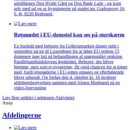
udstillingen Den Hvide Gård og Den Røde Lade - og kom
selv med ud og se bygningerne på guidet tur. Gudrunsvej 16,
6. th, 8220 Brabrand.
Retsmødet i EU-domstol kan ses på storskærm
En busfuld med beboere fra Gellerupparken drager sidst i
september på tur til Luxemburg for at følge EU-rettens 15
dommere tage hul på behandlingen af spørgsmålet omkring
Parallelsamfundslovens legitimitet. Beboere, der bliver
hjemme, men som er nysgerrige, får også chancen for at kigge
med, fordi retsmøderne i EU-retten optages og efterfølgende
bliver udsendt. Og fredag den 4. oktober kl. 18 inviterer
afdelingsbestyrelsen sammen med Almen Modstand på en
video-forevisning
Læs flere artikler i sektionen Aktiviteter
Array
Afdelingerne