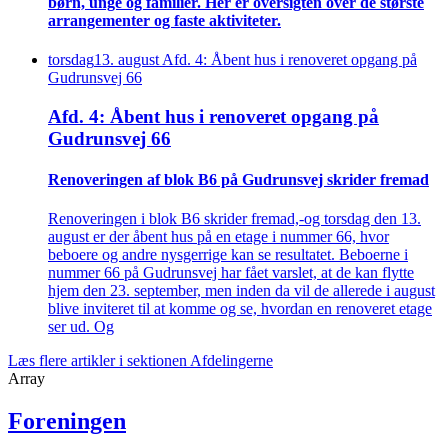
børn, unge og familier. Her er oversigten over de største
arrangementer og faste aktiviteter.
torsdag
13
.
august
Afd. 4: Åbent hus i renoveret opgang på
Gudrunsvej 66
Afd. 4: Åbent hus i renoveret opgang på
Gudrunsvej 66
Renove­ringen af blok B6 på Gudrunsvej skrider fremad
Renoveringen i blok B6 skrider fremad,-og torsdag den 13.
august er der åbent hus på en etage i nummer 66, hvor
beboere og andre nysgerrige kan se resultatet. Beboerne i
nummer 66 på Gudrunsvej har fået varslet, at de kan flytte
hjem den 23. september, men inden da vil de allerede i august
blive inviteret til at komme og se, hvordan en renoveret etage
ser ud. Og
Læs flere artikler i sektionen Afdelingerne
Array
Foreningen