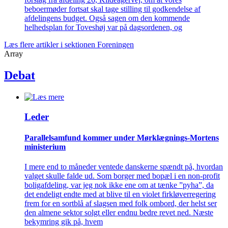
beboermøder fortsat skal tage stilling til godkendelse af
afdelingens budget. Også sagen om den kommende
helhedsplan for Toveshøj var på dagsordenen, og
Læs flere artikler i sektionen Foreningen
Array
Debat
Leder
Parallelsamfund kommer under Mørklægnings-Mortens
ministerium
I mere end to måneder ventede danskerne spændt på, hvordan
valget skulle falde ud. Som borger med bopæl i en non-profit
boligafdeling, var jeg nok ikke ene om at tænke ”pyha”, da
det endeligt endte med at blive til en violet firkløverregering
frem for en sortblå af slagsen med folk ombord, der helst ser
den almene sektor solgt eller endnu bedre revet ned. Næste
bekymring gik på, hvem