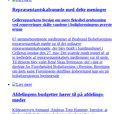
Repræsentant­skabs­møde med delte meninger
Gellerup­parkens forslag om mere fleksibel genhusning
ved renove­ringer skilte vandene i bolig­foreningens øverste
organ
67 stemmeberettigede medlemmer af Brabrand Boligforenings
repræsentantskab mødte op til det ordinære
repræsentantskabsmøde, der blev holdt i Samlingshuset i
Gellerup onsdag den 27. maj. Det svarede rundt regnet til, at
to tredjedele af repræsentantskabets medlemmer var til stede.
Til dirigent blev valgt René Skau Björnsson, der i dag er
direktør for Fruerhøjgård Boligforening i Herning. Beretning
om årets gang Foreningens skriftlige årsberetning kan ses på
boligforeningens hjemmeside
Afdelingens budgetter hører til på afdelings­
møder
Kildeagervejs formand, Andreas Torp Hammer, foreslog, at