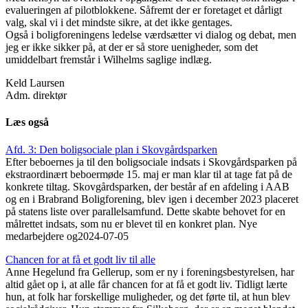
evalueringen af pilotblokkene. Såfremt der er foretaget et dårligt
valg, skal vi i det mindste sikre, at det ikke gentages.
Også i boligforeningens ledelse værdsætter vi dialog og debat, men
jeg er ikke sikker på, at der er så store uenigheder, som det
umiddelbart fremstår i Wilhelms saglige indlæg.
Keld Laursen
Adm. direktør
Læs også
Afd. 3: Den boligsociale plan i Skovgårds­parken
Efter beboernes ja til den boligsociale indsats i Skovgårdsparken på
ekstraordinært beboermøde 15. maj er man klar til at tage fat på de
konkrete tiltag. Skovgårdsparken, der består af en afdeling i AAB
og en i Brabrand Boligforening, blev igen i december 2023 placeret
på statens liste over parallelsamfund. Dette skabte behovet for en
målrettet indsats, som nu er blevet til en konkret plan. Nye
medarbejdere og
2024-07-05
Chancen for at få et godt liv til alle
Anne Hegelund fra Gellerup, som er ny i foreningsbestyrelsen, har
altid gået op i, at alle får chancen for at få et godt liv. Tidligt lærte
hun, at folk har forskellige muligheder, og det førte til, at hun blev