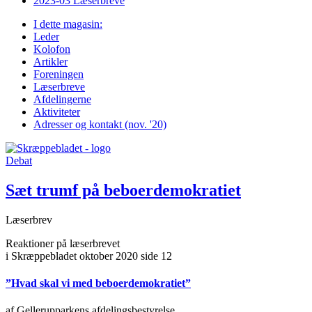
2023-03 Læserbreve
I dette magasin:
Leder
Kolofon
Artikler
Foreningen
Læserbreve
Afdelingerne
Aktiviteter
Adresser og kontakt (nov. '20)
Debat
Sæt trumf på beboer­demo­kra­tiet
Læserbrev
Reaktioner på læserbrevet
i Skræppebladet oktober 2020 side 12
”Hvad skal vi med beboerdemokratiet”
af Gellerupparkens afdelingsbestyrelse