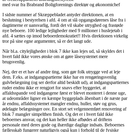
med svar fra Brabrand Boligforenings direktør og økonomichef
I sidste nummer af Skræppebladet antyder direktionen, at en
beslutning i bestyrelsen i afd. 4 om at slå opgangsdørenes låse fra i
dagtimerne er uansvarlig, fordi det vil skabe utryghed og frastøde
nye beboere. 100 ledige lejligheder med 9 millioner i huslejetab i
afd. 4 sættes op imod beboerdemokratiet!! Hvis direktionen virkelig
tror på sine egne argumenter, så er det langt ude.
Når bl.a. citylejligheder i blok 7 ikke kan lejes ud, så skyldes det i
hvert fald ikke vores ønske om at gøre låsesystemet mere
brugsvenlig.
Nej, der er et hav af andre ting, som gør folk utrygge ved at leje
dem. F.eks. at indgangspartierne ikke har en rengøringsvenlig
gulvbelægning (og ser derfor altid beskidt ud), at indgangspartiernes
ruder endnu ikke er rengjort for snavs efter byggeriet, at
affaldsspande ved indgangene først er blevet monteret i denne uge,
at udeområder ligner en kæmpe byggeplads åbenbart i de næste par
år endnu, affaldssystemet mangler endnu, huller, støv og grus,
ødelagte belægninger osv. En stort set velgennemført renovering af
blok 7 mangler simpelthen finish. Og det er i hvert fald ikke
beboernes ansvar, og det kan heller ikke afbødes af driftens
personale med deres gode og ihærdige daglige indsats. Beboernes
fællesskab fungerer naturligvis også kun i forhold til de fysiske