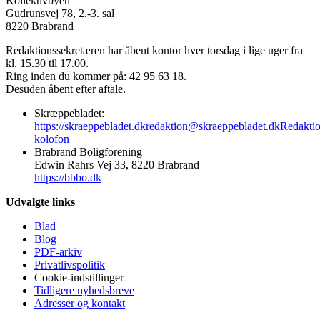
Kollektivbyen
Gudrunsvej 78, 2.-3. sal
8220 Brabrand
Redaktionssekretæren har åbent kontor hver torsdag i lige uger fra
kl. 15.30 til 17.00.
Ring inden du kommer på: 42 95 63 18.
Desuden åbent efter aftale.
Skræppebladet:
https://skraeppebladet.dk
redaktion@skraeppebladet.dk
Redakti
kolofon
Brabrand Boligforening
Edwin Rahrs Vej 33, 8220 Brabrand
https://bbbo.dk
Udvalgte links
Blad
Blog
PDF-arkiv
Privatlivspolitik
Cookie-indstillinger
Tidligere nyhedsbreve
Adresser og kontakt