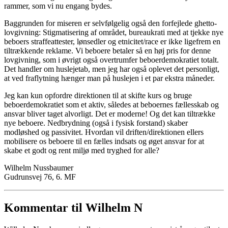
rammer, som vi nu engang bydes.
Baggrunden for miseren er selvfølgelig også den forfejlede ghetto-
lovgivning: Stigmatisering af området, bureaukrati med at tjekke nye
beboers straffeattester, lønsedler og etnicitet/race er ikke ligefrem en
tiltrækkende reklame. Vi beboere betaler så en høj pris for denne
lovgivning, som i øvrigt også overtrumfer beboerdemokratiet totalt.
Det handler om huslejetab, men jeg har også oplevet det personligt,
at ved fraflytning hænger man på huslejen i et par ekstra måneder.
Jeg kan kun opfordre direktionen til at skifte kurs og bruge
beboerdemokratiet som et aktiv, således at beboernes fællesskab og
ansvar bliver taget alvorligt. Det er moderne! Og det kan tiltrække
nye beboere. Nedbrydning (også i fysisk forstand) skaber
modløshed og passivitet. Hvordan vil driften/direktionen ellers
mobilisere os beboere til en fælles indsats og øget ansvar for at
skabe et godt og rent miljø med tryghed for alle?
Wilhelm Nussbaumer
Gudrunsvej 76, 6. MF
Kommentar til Wilhelm N