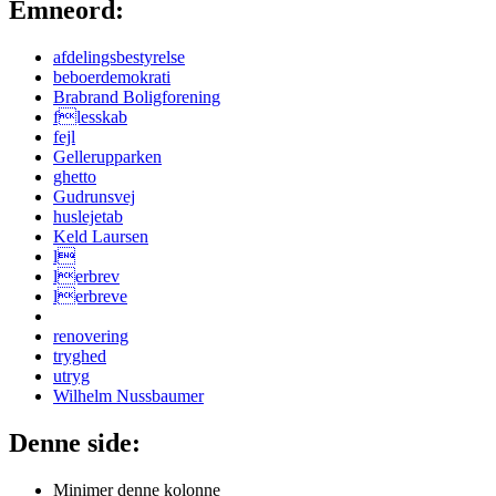
Emneord:
afdelingsbestyrelse
beboerdemokrati
Brabrand Boligforening
flesskab
fejl
Gellerupparken
ghetto
Gudrunsvej
huslejetab
Keld Laursen
l
lerbrev
lerbreve
renovering
tryghed
utryg
Wilhelm Nussbaumer
Denne side:
Minimer denne kolonne