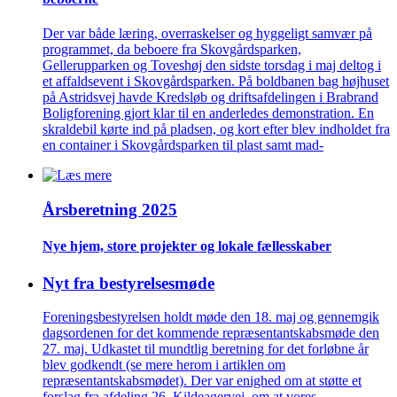
Der var både læring, overraskelser og hyggeligt samvær på
programmet, da beboere fra Skovgårdsparken,
Gellerupparken og Toveshøj den sidste torsdag i maj deltog i
et affaldsevent i Skovgårdsparken. På boldbanen bag højhuset
på Astridsvej havde Kredsløb og driftsafdelingen i Brabrand
Boligforening gjort klar til en anderledes demonstration. En
skraldebil kørte ind på pladsen, og kort efter blev indholdet fra
en container i Skovgårdsparken til plast samt mad-
Årsberetning 2025
Nye hjem, store projekter og lokale fælles­skaber
Nyt fra bestyrelsesmøde
Foreningsbestyrelsen holdt møde den 18. maj og gennemgik
dagsordenen for det kommende repræsentantskabsmøde den
27. maj. Udkastet til mundtlig beretning for det forløbne år
blev godkendt (se mere herom i artiklen om
repræsentantskabsmødet). Der var enighed om at støtte et
forslag fra afdeling 26, Kildeagervej, om at vores