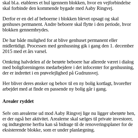
skal bl.a. etableres et hul igennem blokken, hvor en vejforbindelse
skal forbinde den kommende bygade med Aaby Ringvej.
Derfor er en del af beboerne i blokken blevet opsagt og skal
genhuses permanent. Andre beboere skal flytte i den periode, hvor
blokken gennembrydes.
De har både mulighed for at blive genhuset permanent eller
midlertidigt. Processen med genhusning gik i gang den 1. december
2015 med et års varsel.
Omkring halvdelen af de berørte beboere har allerede været i dialog
med boligforeningens medarbejdere i det infocenter for genhusning,
der er indrettet i en prøvelejlighed på Gudrunsvej.
Her bliver deres ønsker og behov til en ny bolig kortlagt, hvorefter
arbejdet med at finde en passende ny bolig går i gang.
Arealer ryddet
Selv om arealerne ud mod Aaby Ringvej lige nu ligger uberørte hen,
er der også her aktivitet. Arealerne skal sælges til private investorer,
og indtægterne herfra kan så bidrage til de renoveringsplaner for de
eksisterende blokke, som er under planlægning.