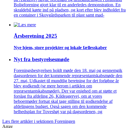
Boligforening gjort klar til en anderledes demonstration. En
skraldebil kørte ind på pladsen, og kort efter blev indholdet fra
en container i Skovgårdsparken til plast samt mad-
Årsberetning 2025
Nye hjem, store projekter og lokale fælles­skaber
Nyt fra bestyrelsesmøde
Foreningsbestyrelsen holdt møde den 18. maj og gennemgik
dagsordenen for det kommende repræsentantskabsmøde den
27. maj. Udkastet til mundtlig beretning for det forløbne år
blev godkendt (se mere herom i artiklen om
repræsentantskabsmødet). Der var enighed om at støtte et
forslag fra afdeling 26, Kildeagervej, om at vores
beboermøder fortsat skal tage stilling til godkendelse af
afdelingens budget. Også sagen om den kommende
helhedsplan for Toveshøj var på dagsordenen, og
Læs flere artikler i sektionen Foreningen
Array