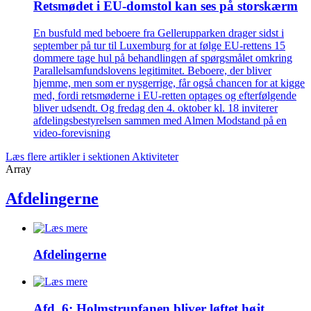
Retsmødet i EU-domstol kan ses på storskærm
En busfuld med beboere fra Gellerupparken drager sidst i
september på tur til Luxemburg for at følge EU-rettens 15
dommere tage hul på behandlingen af spørgsmålet omkring
Parallelsamfundslovens legitimitet. Beboere, der bliver
hjemme, men som er nysgerrige, får også chancen for at kigge
med, fordi retsmøderne i EU-retten optages og efterfølgende
bliver udsendt. Og fredag den 4. oktober kl. 18 inviterer
afdelingsbestyrelsen sammen med Almen Modstand på en
video-forevisning
Læs flere artikler i sektionen Aktiviteter
Array
Afdelingerne
Afdelingerne
Afd. 6: Holmstrupfanen bliver løftet højt