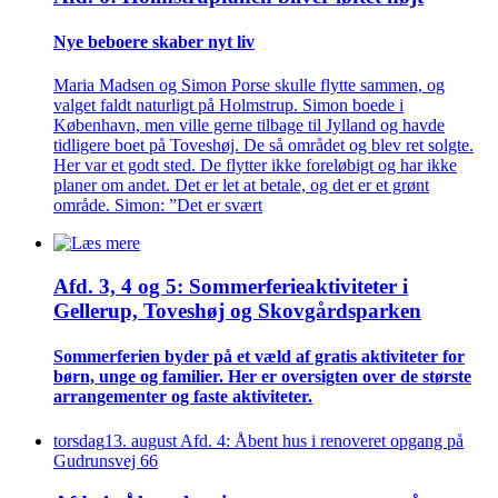
Nye beboere skaber nyt liv
Maria Madsen og Simon Porse skulle flytte sammen, og
valget faldt naturligt på Holmstrup. Simon boede i
København, men ville gerne tilbage til Jylland og havde
tidligere boet på Toveshøj. De så området og blev ret solgte.
Her var et godt sted. De flytter ikke foreløbigt og har ikke
planer om andet. Det er let at betale, og det er et grønt
område. Simon: ”Det er svært
Afd. 3, 4 og 5: Sommer­ferie­aktiviteter i
Gellerup, Toveshøj og Skovgårds­parken
Sommer­ferien byder på et væld af gratis aktiviteter for
børn, unge og familier. Her er oversigten over de største
arrangementer og faste aktiviteter.
torsdag
13
.
august
Afd. 4: Åbent hus i renoveret opgang på
Gudrunsvej 66