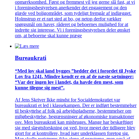
opmærksomhed. Først og fremmest vil jeg gerne slå fast, at vi
i foreningsbestyrelsen anerkender det engagement og den
glæde ved boligområdet, som tydeligt fremgår af indlægget.
Holmstrup er et rart sted at bo, og netop derfor vækker
spørgsmål om haver, råderet og beboernes mulighed for at
indrette sig interesse. Vi i foreningsbestyrelsen deler ønsket
om, at beboerne skal kunne præge
Bureaukrati
“Med lov skal land bygges ”hedder det i forordet til Jyske
Lov fra 1241. Mindre kendt er en af de næste sætninger:
“Var der ingen lov i landet, da havde den mest, som
kunne tilegne sig mest”.
Af Jens Skriver Ikke mindst for Socialdemokratiet var
bureaukrati et led i klassekampen. Der er indført bestemmelser
til beskyttelse af folk på arbejdspladserne, bestemmelser om
miljøbeskyttelse, begrænsninger af økonomiske transaktioner
osv. Men bureaukrati kan misbruges. Mange har beskæftiget
sig med slægtsforskning og ved, hvor meget der tidligere blev
gjort for at kontrollere, hvad især underklassen foretog sig.
Man skulle registreres ikke alene af præsterne, men også af