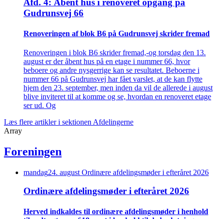
Afd. 4: Åbent hus i renoveret opgang på
Gudrunsvej 66
Renove­ringen af blok B6 på Gudrunsvej skrider fremad
Renoveringen i blok B6 skrider fremad,-og torsdag den 13.
august er der åbent hus på en etage i nummer 66, hvor
beboere og andre nysgerrige kan se resultatet. Beboerne i
nummer 66 på Gudrunsvej har fået varslet, at de kan flytte
hjem den 23. september, men inden da vil de allerede i august
blive inviteret til at komme og se, hvordan en renoveret etage
ser ud. Og
Læs flere artikler i sektionen Afdelingerne
Array
Foreningen
mandag
24
.
august
Ordinære afdelings­møder i efteråret 2026
Ordinære afdelings­møder i efteråret 2026
Herved indkaldes til ordinære afdelings­møder i henhold