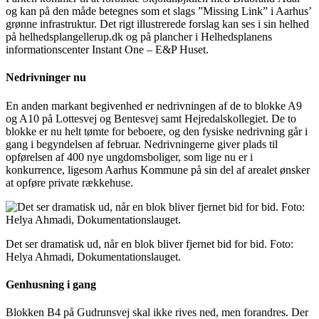
og kan på den måde betegnes som et slags ”Missing Link” i Aarhus’
grønne infrastruktur. Det rigt illustrerede forslag kan ses i sin helhed
på helhedsplangellerup.dk og på plancher i Helhedsplanens
informationscenter Instant One – E&P Huset.
Nedrivninger nu
En anden markant begivenhed er nedrivningen af de to blokke A9
og A10 på Lottesvej og Bentesvej samt Hejredalskollegiet. De to
blokke er nu helt tømte for beboere, og den fysiske nedrivning går i
gang i begyndelsen af februar. Nedrivningerne giver plads til
opførelsen af 400 nye ungdomsboliger, som lige nu er i
konkurrence, ligesom Aarhus Kommune på sin del af arealet ønsker
at opføre private rækkehuse.
Det ser dramatisk ud, når en blok bliver fjernet bid for bid. Foto:
Helya Ahmadi, Dokumentationslauget.
Genhusning i gang
Blokken B4 på Gudrunsvej skal ikke rives ned, men forandres. Der