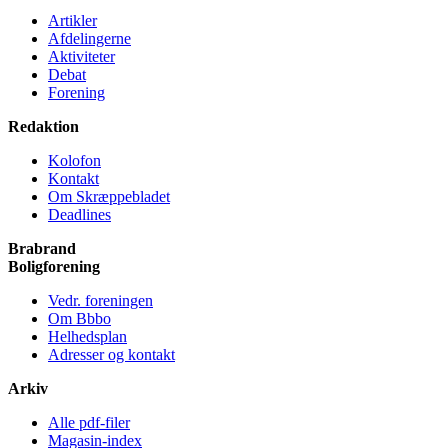
Artikler
Afdelingerne
Aktiviteter
Debat
Forening
Redaktion
Kolofon
Kontakt
Om Skræppe­bladet
Deadlines
Brabrand
Bolig­forening
Vedr. foreningen
Om Bbbo
Helheds­plan
Adresser og kontakt
Arkiv
Alle pdf-filer
Magasin-index