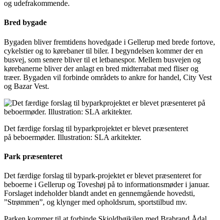
og udefrakommende.
Bred bygade
Bygaden bliver fremtidens hovedgade i Gellerup med brede fortove,
cykelstier og to kørebaner til biler. I begyndelsen kommer der en
busvej, som senere bliver til et letbanespor. Mellem busvejen og
kørebanerne bliver der anlagt en bred midterrabat med fliser og
træer. Bygaden vil forbinde områdets to ankre for handel, City Vest
og Bazar Vest.
Det færdige forslag til byparkprojektet er blevet præsenteret
på beboermøder. Illustration: SLA arkitekter.
Park præsenteret
Det færdige forslag til bypark-projektet er blevet præsenteret for
beboerne i Gellerup og Toveshøj på to informationsmøder i januar.
Forslaget indeholder blandt andet en gennemgående hovedsti,
”Strømmen”, og klynger med opholdsrum, sportstilbud mv.
Parken kommer til at forbinde Skjoldhøjkilen med Brabrand Ådal