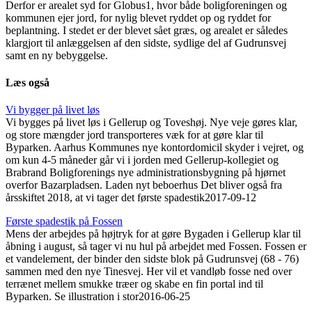
Derfor er arealet syd for Globus1, hvor både boligforeningen og
kommunen ejer jord, for nylig blevet ryddet op og ryddet for
beplantning. I stedet er der blevet sået græs, og arealet er således
klargjort til anlæggelsen af den sidste, sydlige del af Gudrunsvej
samt en ny bebyggelse.
Læs også
Vi bygger på livet løs
Vi bygges på livet løs i Gellerup og Toveshøj. Nye veje gøres klar,
og store mængder jord transporteres væk for at gøre klar til
Byparken. Aarhus Kommunes nye kontordomicil skyder i vejret, og
om kun 4-5 måneder går vi i jorden med Gellerup-kollegiet og
Brabrand Boligforenings nye administrationsbygning på hjørnet
overfor Bazarpladsen. Laden nyt beboerhus Det bliver også fra
årsskiftet 2018, at vi tager det første spadestik
2017-09-12
Første spadestik på Fossen
Mens der arbejdes på højtryk for at gøre Bygaden i Gellerup klar til
åbning i august, så tager vi nu hul på arbejdet med Fossen. Fossen er
et vandelement, der binder den sidste blok på Gudrunsvej (68 - 76)
sammen med den nye Tinesvej. Her vil et vandløb fosse ned over
terrænet mellem smukke træer og skabe en fin portal ind til
Byparken. Se illustration i stor
2016-06-25