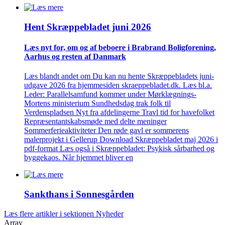
Hent Skræppe­bladet juni 2026
Læs nyt for, om og af beboere i Brabrand Bolig­forening,
Aarhus og resten af Danmark
Læs blandt andet om Du kan nu hente Skræppebladets juni-
udgave 2026 fra hjemmesiden skraeppebladet.dk. Læs bl.a.
Leder: Parallelsamfund kommer under Mørklægnings-
Mortens ministerium Sundhedsdag trak folk til
Verdenspladsen Nyt fra afdelingerne Travl tid for havefolket
Repræsentantskabsmøde med delte meninger
Sommerferieaktiviteter Den røde gavl er sommerens
malerprojekt i Gellerup Download Skræppebladet maj 2026 i
pdf-format Læs også i Skræppebladet: Psykisk sårbarhed og
byggekaos. Når hjemmet bliver en
Sankthans i Sonnes­gården
Læs flere artikler i sektionen Nyheder
Array