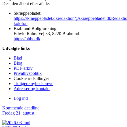
Desuden åbent efter aftale.
Skræppebladet:
https://skraeppebladet.dk
redaktion@skraeppebladet.dk
Redakti
kolofon
Brabrand Boligforening
Edwin Rahrs Vej 33, 8220 Brabrand
https://bbbo.dk
Udvalgte links
Blad
Blog
PDF-arkiv
Privatlivspolitik
Cookie-indstillinger
Tidligere nyhedsbreve
Adresser og kontakt
Log ind
Kommende deadline:
Fredag 21. august