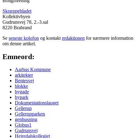
Boligforening
Skræppebladet
Kollektivbyen
Gudrunsvej 78, 2.-3.sal
8220 Brabrand
Se
seneste kolofon
og kontakt
redaktionen
for nærmere information
om denne artikel.
Emneord:
Aarhus Kommune
arkitekter
Bentesvej
blokke
bygade
bypark
Dokumentationslauget
Gellerup
Gellerupparken
genhusning
Globus1
Gudrunsvej
Hejredalskollegiet