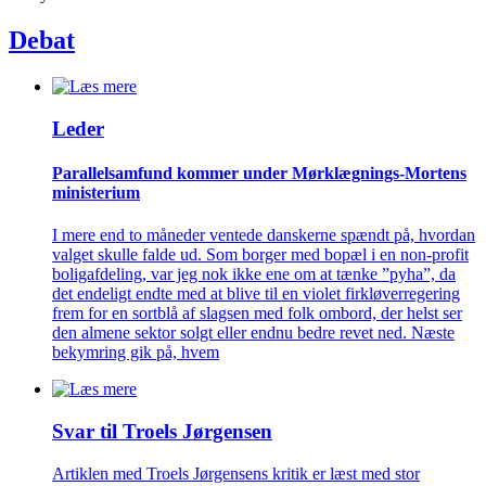
Debat
Leder
Parallelsamfund kommer under Mørklægnings-Mortens
ministerium
I mere end to måneder ventede danskerne spændt på, hvordan
valget skulle falde ud. Som borger med bopæl i en non-profit
boligafdeling, var jeg nok ikke ene om at tænke ”pyha”, da
det endeligt endte med at blive til en violet firkløverregering
frem for en sortblå af slagsen med folk ombord, der helst ser
den almene sektor solgt eller endnu bedre revet ned. Næste
bekymring gik på, hvem
Svar til Troels Jørgensen
Artiklen med Troels Jørgensens kritik er læst med stor