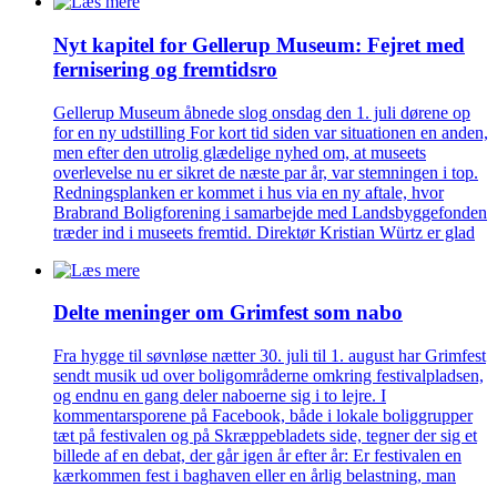
Nyt kapitel for Gellerup Museum: Fejret med
fernisering og fremtidsro
Gellerup Museum åbnede slog onsdag den 1. juli dørene op
for en ny udstilling For kort tid siden var situationen en anden,
men efter den utrolig glædelige nyhed om, at museets
overlevelse nu er sikret de næste par år, var stemningen i top.
Redningsplanken er kommet i hus via en ny aftale, hvor
Brabrand Boligforening i samarbejde med Landsbyggefonden
træder ind i museets fremtid. Direktør Kristian Würtz er glad
Delte meninger om Grimfest som nabo
Fra hygge til søvnløse nætter 30. juli til 1. august har Grimfest
sendt musik ud over boligområderne omkring festivalpladsen,
og endnu en gang deler naboerne sig i to lejre. I
kommentarsporene på Facebook, både i lokale boliggrupper
tæt på festivalen og på Skræppebladets side, tegner der sig et
billede af en debat, der går igen år efter år: Er festivalen en
kærkommen fest i baghaven eller en årlig belastning, man