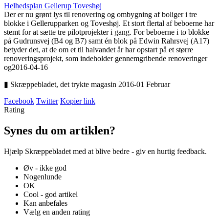
Helheds­plan Gellerup Toveshøj
Der er nu grønt lys til renovering og ombygning af boliger i tre
blokke i Gellerupparken og Toveshøj. Et stort flertal af beboerne har
stemt for at sætte tre pilotprojekter i gang. For beboerne i to blokke
på Gudrunsvej (B4 og B7) samt én blok på Edwin Rahrsvej (A17)
betyder det, at de om et til halvandet år har opstart på et større
renoveringsprojekt, som indeholder gennemgribende renoveringer
og
2016-04-16
▮ Skræppebladet, det trykte magasin 2016-01 Februar
Facebook
Twitter
Kopier link
Rating
Synes du om artiklen?
Hjælp Skræppebladet med at blive bedre - giv en hurtig feedback.
Øv - ikke god
Nogenlunde
OK
Cool - god artikel
Kan anbefales
Vælg en anden rating