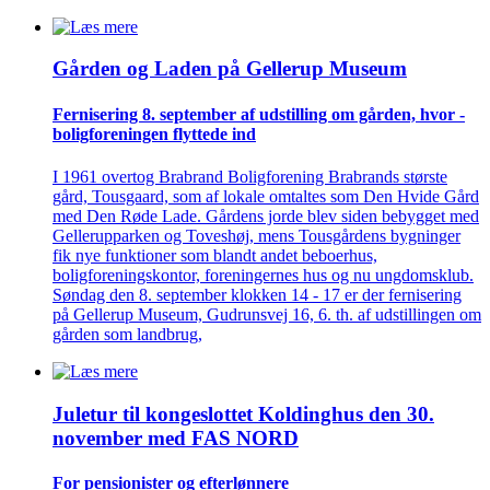
Gården og Laden på Gellerup Museum
Fernisering 8. september af ­udstilling om gården, hvor ­
bolig­foreningen flyttede ind
I 1961 overtog Brabrand Boligforening Brabrands største
gård, Tousgaard, som af lokale omtaltes som Den Hvide Gård
med Den Røde Lade. Gårdens jorde blev siden bebygget med
Gellerupparken og Toveshøj, mens Tousgårdens bygninger
fik nye funktioner som blandt andet beboerhus,
boligforeningskontor, foreningernes hus og nu ungdomsklub.
Søndag den 8. september klokken 14 - 17 er der fernisering
på Gellerup Museum, Gudrunsvej 16, 6. th. af udstillingen om
gården som landbrug,
Juletur til kongeslottet Koldinghus den 30.
november med FAS NORD
For pensionister og efterlønnere