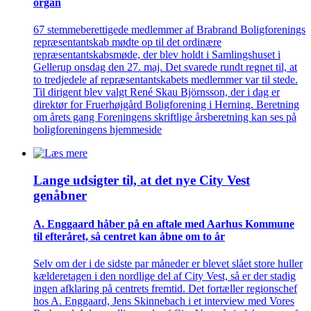
organ
67 stemmeberettigede medlemmer af Brabrand Boligforenings
repræsentantskab mødte op til det ordinære
repræsentantskabsmøde, der blev holdt i Samlingshuset i
Gellerup onsdag den 27. maj. Det svarede rundt regnet til, at
to tredjedele af repræsentantskabets medlemmer var til stede.
Til dirigent blev valgt René Skau Björnsson, der i dag er
direktør for Fruerhøjgård Boligforening i Herning. Beretning
om årets gang Foreningens skriftlige årsberetning kan ses på
boligforeningens hjemmeside
Lange udsigter til, at det nye City Vest
genåbner
A. Enggaard håber på en aftale med Aarhus Kommune
til efteråret, så centret kan åbne om to år
Selv om der i de sidste par måneder er blevet slået store huller
kælderetagen i den nordlige del af City Vest, så er der stadig
ingen afklaring på centrets fremtid. Det fortæller regionschef
hos A. Enggaard, Jens Skinnebach i et interview med Vores