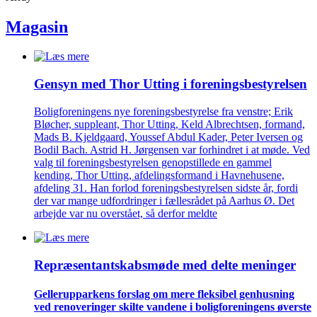
Magasin
Gensyn med Thor Utting i forenings­bestyrelsen
Boligforeningens nye foreningsbestyrelse fra venstre; Erik
Bløcher, suppleant, Thor Utting, Keld Albrechtsen, formand,
Mads B. Kjeldgaard, Youssef Abdul Kader, Peter Iversen og
Bodil Bach. Astrid H. Jørgensen var forhindret i at møde. Ved
valg til foreningsbestyrelsen genopstillede en gammel
kending, Thor Utting, afdelingsformand i Havnehusene,
afdeling 31. Han forlod foreningsbestyrelsen sidste år, fordi
der var mange udfordringer i fællesrådet på Aarhus Ø. Det
arbejde var nu overstået, så derfor meldte
Repræsentant­skabs­møde med delte meninger
Gellerup­parkens forslag om mere fleksibel genhusning
ved renove­ringer skilte vandene i bolig­foreningens øverste