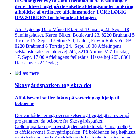
til vedtægternes §18 samt i henhold til de beslutninger,
der er blevet taget på de enkelte afdelings­møder omkring
afholdelse af ordinære afdelings­møder. FORELØBIG
DAGSORDEN for følgende afdelinger:
Afd. Ugedag Dato Måned Kl. Sted 4 Onsdag 23. Sept. 18
Samlingshuset, Karen Blixen Boulevard 23, 8220 Brabrand 5
Tirsdag 15. Sept. 17 Store Sal, Laden, Edwin Rahrs Vej 6B,
8220 Brabrand 6 Torsdag 24. Sept. 18.30 Afdelingens
selskabslokale Jernaldervej 245, 8210 Aarhus V 7 Torsdag
17. Sept. 17.00 Afdelingens fælleshus, Hasselhøj 203, 8361
Hasselager 22 Tirsdag
Skovgårds­parken tog skraldet
Affaldsevent sætter fokus på sortering og hjælp til
beboerne
Der var både læring, overraskelser og hyggeligt samvær på
programmet, da beboere fra Skovgårdsparken,
Gellerupparken og Toveshøj den sidste torsdag i maj deltog i
et affaldsevent i Skovgårdsparken. På boldbanen bag højhuset
på Astridsvej havde Kredsløb og driftsafdelingen i Brabrand