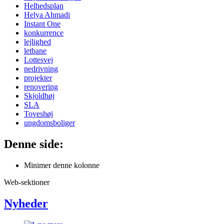
Helhedsplan
Helya Ahmadi
Instant One
konkurrence
lejlighed
letbane
Lottesvej
nedrivning
projekter
renovering
Skjoldhøj
SLA
Toveshøj
ungdomsboliger
Denne side:
Minimer denne kolonne
Web-sektioner
Nyheder