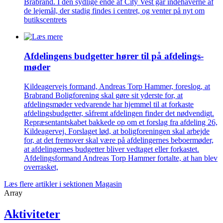
Brabrand. I den sydlige ende af City Vest går indehaverne af
de lejemål, der stadig findes i centret, og venter på nyt om
butikscentrets
Afdelingens budgetter hører til på afdelings­
møder
Kildeagervejs formand, Andreas Torp Hammer, foreslog, at
Brabrand Boligforening skal gøre sit yderste for, at
afdelingsmøder vedvarende har hjemmel til at forkaste
afdelingsbudgetter, såfremt afdelingen finder det nødvendigt.
Repræsentantskabet bakkede op om et forslag fra afdeling 26,
Kildeagervej. Forslaget lød, at boligforeningen skal arbejde
for, at det fremover skal være på afdelingernes beboermøder,
at afdelingernes budgetter bliver vedtaget eller forkastet.
Afdelingsformand Andreas Torp Hammer fortalte, at han blev
overrasket,
Læs flere artikler i sektionen Magasin
Array
Aktiviteter