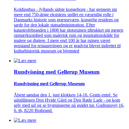
Koldinghus - Jyllands sidste kongeborg - har gennem sin
mere end 750-årige eksistens spillet en væsentlig rolle i
Danmarks historie som grænseværn, kongelig residens og
sæde for den lokale statsadministration. Efter
katastrofebranden i 1808 har slotsruinen tiltrukket sig megen
opmærksomhed som malerisk ruin og inspirationskilde for
malere og digtere. I mere end 100 år har ruinen været
genstand for restaureringer og er gradvist blevet indrettet til
kulturhistorisk museum og hjemsted
Rundvisning med Gellerup Museum
Rundvisning med Gellerup Museum
Åbent søndag den 1. juni klokken 14-16. Gratis entré. Se
udstillingen Den Hvide Gård og Den Røde Lade - og kom
selv med ud og se bygningerne på guidet tur. Gudrunsvej 16,
6. th, 8220 Brabrand.