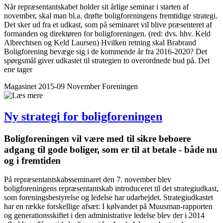
Når repræsentantskabet holder sit årlige seminar i starten af
november, skal man bl.a. drøfte boligforeningens fremtidige strategi.
Det sker ud fra et udkast, som på seminaret vil blive præsenteret af
formanden og direktøren for boligforeningen. (red: dvs. hhv. Keld
Albrechtsen og Keld Laursen) Hvilken retning skal Brabrand
Boligforening bevæge sig i de kommende år fra 2016-2020? Det
spørgsmål giver udkastet til strategien to overordnede bud på. Det
ene tager
Magasinet 2015-09 November
Foreningen
Ny strategi for bolig­foreningen
Bolig­foreningen vil være med til sikre beboere
adgang til gode boliger, som er til at betale - både nu
og i fremtiden
På repræsentantskabsseminaret den 7. november blev
boligforeningens repræsentantskab introduceret til det strategiudkast,
som foreningsbestyrelse og ledelse har udarbejdet. Strategiudkastet
har en række forskellige afsæt: I kølvandet på Muusman-rapporten
og generationsskiftet i den administrative ledelse blev der i 2014