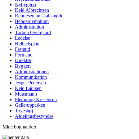
Nybyggeri
Keld Albrechtsen
Repræsentant­skabs­møde
Beboer­demo­kra­ti
Administration
Torben Overgaard
Ledelse
Helheds­plan
Fremtid
Formand
Direktør
Byggeri
Administrationen
Kommunikation
Jesper Pedersen
Keld Laursen
Muusmann
Flemming Kristensen
Gellerup­parken
Toveshøj
Afdelings­bestyrelse
Mine bogmærker