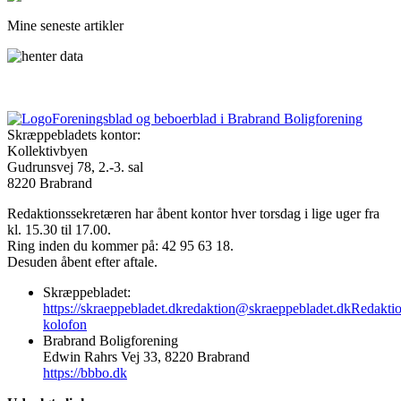
Mine seneste artikler
Foreningsblad og beboerblad i Brabrand Boligforening
Skræppebladets kontor:
Kollektivbyen
Gudrunsvej 78, 2.-3. sal
8220 Brabrand
Redaktionssekretæren har åbent kontor hver torsdag i lige uger fra
kl. 15.30 til 17.00.
Ring inden du kommer på: 42 95 63 18.
Desuden åbent efter aftale.
Skræppebladet:
https://skraeppebladet.dk
redaktion@skraeppebladet.dk
Redakti
kolofon
Brabrand Boligforening
Edwin Rahrs Vej 33, 8220 Brabrand
https://bbbo.dk