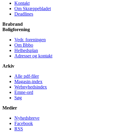
Kontakt
Om Skræppe­bladet
Deadlines
Brabrand
Bolig­forening
Vedr. foreningen
Om Bbbo
Helheds­plan
Adresser og kontakt
Arkiv
Alle pdf-filer
Magasin-index
Webnyhedsindex
Emne-ord
Søg
Medier
Nyheds­breve
Facebook
RSS