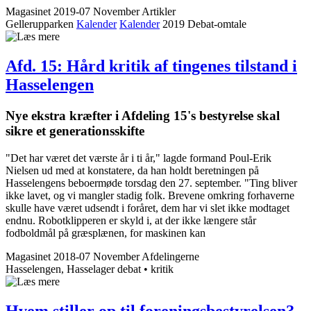
Magasinet 2019-07 November
Artikler
Gellerupparken
Kalender
Kalender
2019
Debat-omtale
Afd. 15: Hård kritik af tingenes tilstand i
Hasselengen
Nye ekstra kræfter i Afdeling 15's bestyrelse skal
sikre et generationsskifte
"Det har været det værste år i ti år," lagde formand Poul-Erik
Nielsen ud med at konstatere, da han holdt beretningen på
Hasselengens beboermøde torsdag den 27. september. "Ting bliver
ikke lavet, og vi mangler stadig folk. Brevene omkring forhaverne
skulle have været udsendt i foråret, dem har vi slet ikke modtaget
endnu. Robotklipperen er skyld i, at der ikke længere står
fodboldmål på græsplænen, for maskinen kan
Magasinet 2018-07 November
Afdelingerne
Hasselengen, Hasselager
debat • kritik
Hvem stiller op til forenings­bestyrelsen?