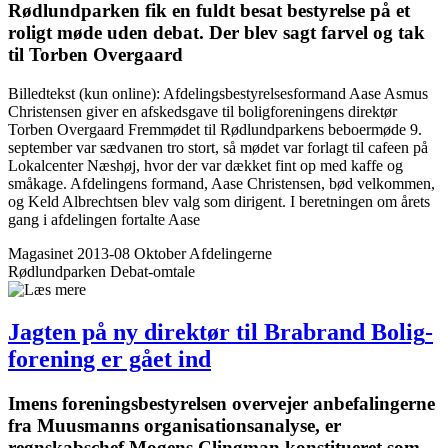
Rød­lund­parken fik en fuldt besat bestyrelse på et
roligt møde uden debat. Der blev sagt farvel og tak
til Torben Overgaard
Billedtekst (kun online): Afdelingsbestyrelsesformand Aase Asmus
Christensen giver en afskedsgave til boligforeningens direktør
Torben Overgaard Fremmødet til Rødlundparkens beboermøde 9.
september var sædvanen tro stort, så mødet var forlagt til cafeen på
Lokalcenter Næshøj, hvor der var dækket fint op med kaffe og
småkage. Afdelingens formand, Aase Christensen, bød velkommen,
og Keld Albrechtsen blev valg som dirigent. I beretningen om årets
gang i afdelingen fortalte Aase
Magasinet 2013-08 Oktober
Afdelingerne
Rødlundparken
Debat-omtale
Jagten på ny direktør til Brabrand Bolig­
forening er gået ind
Imens forenings­bestyrelsen overvejer anbefalingerne
fra Muusmanns organisationsanalyse, er
regnskabschef Mogens Clingman konstitueret som