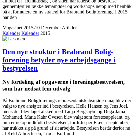
afholdt en "fremtidsdag", og siden har ledelse og bestyrelse
gennemført en række temamøder og workshops netop med henblik
på at formulere en ny strategi for Brabrand Boligforening. I 2015
har den
Magasinet 2015-10 December
Artikler
Kalender
Kalender
2015
Den nye struktur i Brabrand Bolig­
forening betyder nye arbejdsgange i
bestyrelsen
Ny fordeling af opgaverne i forenings­bestyrelsen,
som har nedsat fem udvalg
På Brabrand Boligforenings repræsentantskabsmøde i maj blev der
valgt to nye ansigter ind i bestyrelsen, Helle Hansen og Jens Joel,
mens der blev taget afsked med Tanja Bergstrøm og Dega Jama
Mohamed. Maria Kahr Ovesen blev valgt som førstesuppleant, og
hun er netop indtrådt i bestyrelsen, fordi Jesper Fræer i september
har trukket sig på grund af sit arbejde. Bestyrelsen består derfor nu
af Keld Albrechtsen, Troels Bo Lund