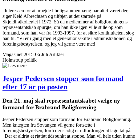
"Interessen for at arbejde i boligsammenhæng har altid været der,"
siger Keld Albrechtsen og tilføjer, at det startede på
Skjoldhøjkollegiet i 1972. Så da medlemmer af boligforeningens
repræsentantskab spurgte, om han ikke igen ville stille op som
formand, som han var fra 1993-1997, for at sikre kontinuiteten, slog
han til. "Vi er i gang med et generationsskifte i administrationen og
foreningsbestyrelsen, og jeg vil gerne være med
Magasinet 2015-06 Juli
Artikler
Holmstrup
politik
Jesper Pedersen stopper som formand
efter 17 år på posten
Den 21. maj skal repræsentant­skabet vælge ny
formand for Brabrand Bolig­forening
Jesper Pedersen stopper som formand for Brabrand Boligforening.
Men knægten fra Søvangen vil gerne fortsætte i
foreningsbestyrelsen, fordi der stadig er udfordringer at tage fat på.
"Der er aldrig et rigtigt tidspunkt at stoppe. Man vil hele tiden kunne