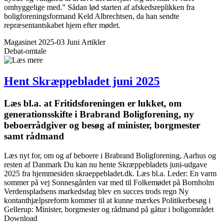
omhyggelige med." Sådan lød starten af afskedsreplikken fra
boligforeningsformand Keld Albrechtsen, da han sendte
repræsentantskabet hjem efter mødet.
Magasinet 2025-03 Juni
Artikler
Debat-omtale
Hent Skræppe­bladet juni 2025
Læs bl.a. at Fritids­foreningen er lukket, om
generationsskifte i Brabrand Bolig­forening, ny
beboer­rådgiver og besøg af minister, borgmester
samt rådmand
Læs nyt for, om og af beboere i Brabrand Boligforening, Aarhus og
resten af Danmark Du kan nu hente Skræppebladets juni-udgave
2025 fra hjemmesiden skraeppebladet.dk. Læs bl.a. Leder: En varm
sommer på vej Sonnesgården var med til Folkemødet på Bornholm
Verdenspladsens markedsdag blev en succes trods regn Ny
kontanthjælpsreform kommer til at kunne mærkes Politikerbesøg i
Gellerup: Minister, borgmester og rådmand på gåtur i boligområdet
Download