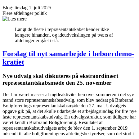
Blog: tirsdag 1. juli 2025
Flere afdelinger
politik
Langt de fleste i repræsentant­skabet kender ikke
længere hinanden, og ideudvekslingen på tværs af
afdelinger er gået i stå.
Forslag til nyt samarbejde i beboer­demo­
kra­tiet
Nye udvalg skal diskuteres på ekstra­ordinært
repræsentant­skabs­møde den 25. november
Der har været masser af mødeaktivitet hen over sommeren i det syv
mand store repræsentantskabsudvalg, som blev nedsat på Brabrand
Boligforenings repræsentantskabsmøde den 27. maj. Udvalgets
opgave gik på, at det skulle udarbejde et arbejdsgrundlag for fire nye
faste repræsentantskabsudvalg. En udvalgsstruktur, som tidligere har
været kendt i Brabrand Boligforening. Resultatet af
repræsentantskabsudvalgets arbejde blev den 1. september 2019
udsendt til alle boligforeningens afdelingsbestyrelser, som det stod i