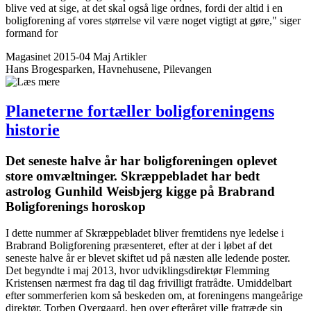
blive ved at sige, at det skal også lige ordnes, fordi der altid i en
boligforening af vores størrelse vil være noget vigtigt at gøre," siger
formand for
Magasinet 2015-04 Maj
Artikler
Hans Brogesparken, Havnehusene, Pilevangen
Planeterne fortæller bolig­foreningens
historie
Det seneste halve år har bolig­foreningen oplevet
store omvæltninger. Skræppe­bladet har bedt
astrolog Gunhild Weisbjerg kigge på Brabrand
Bolig­forenings horoskop
I dette nummer af Skræppebladet bliver fremtidens nye ledelse i
Brabrand Boligforening præsenteret, efter at der i løbet af det
seneste halve år er blevet skiftet ud på næsten alle ledende poster.
Det begyndte i maj 2013, hvor udviklingsdirektør Flemming
Kristensen nærmest fra dag til dag frivilligt fratrådte. Umiddelbart
efter sommerferien kom så beskeden om, at foreningens mangeårige
direktør, Torben Overgaard, hen over efteråret ville fratræde sin