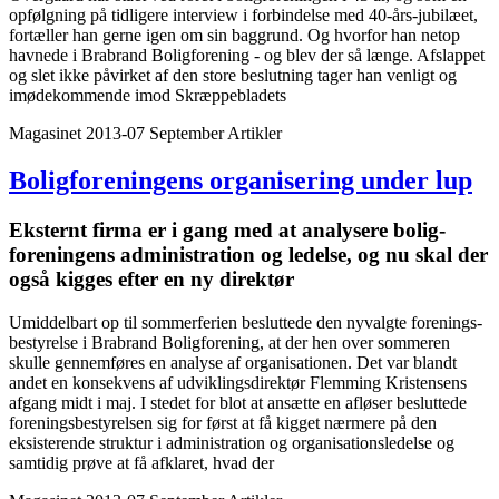
opfølgning på tidligere interview i forbindelse med 40-års-jubilæet,
fortæller han gerne igen om sin baggrund. Og hvorfor han netop
havnede i Brabrand Boligforening - og blev der så længe. Afslappet
og slet ikke påvirket af den store beslutning tager han venligt og
imødekommende imod Skræppebladets
Magasinet 2013-07 September
Artikler
Bolig­foreningens organisering under lup
Eksternt firma er i gang med at analysere bolig­
foreningens administration og ledelse, og nu skal der
også kigges efter en ny direktør
Umiddelbart op til sommerferien besluttede den nyvalgte forenings-
bestyrelse i Brabrand Boligforening, at der hen over sommeren
skulle gennemføres en analyse af organisationen. Det var blandt
andet en konsekvens af udviklingsdirektør Flemming Kristensens
afgang midt i maj. I stedet for blot at ansætte en afløser besluttede
foreningsbestyrelsen sig for først at få kigget nærmere på den
eksisterende struktur i administration og organisationsledelse og
samtidig prøve at få afklaret, hvad der