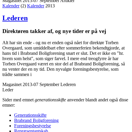
Magasinet 2013-07 September
Artikler
Kalender
(2)
Kalender
2013
Lederen
Direktøren takker af, og nye tider er på vej
Alt har sin ende - og nu er enden også nået for direktør Torben
Overgaard, som umiddelbart efter sommerferien bekendtgjorde, at
hans tid i Brabrand Boligforening snart er slut. Det er ikke en "hr.
hvem som helst", som siger farvel. I mere end treogfyrre år har
Torben Overgaard været en stor del af Brabrand Boligforening, så
nu venter der en ny tid. Den nyvalgte foreningsbestyrelse, som
trådte sammen i
Magasinet 2013-07 September
Lederen
Leder
Sider med emnet
generationsskifte
anvender blandt andet også disse
emner:
Generationsskifte
Brabrand Bolig­forening
Forenings­bestyrelse
Repræsentant­skab