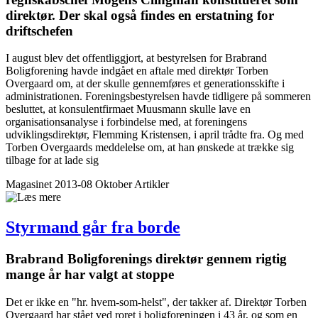
direktør. Der skal også findes en erstatning for
driftschefen
I august blev det offentliggjort, at bestyrelsen for Brabrand
Boligforening havde indgået en aftale med direktør Torben
Overgaard om, at der skulle gennemføres et generationsskifte i
administrationen. Foreningsbestyrelsen havde tidligere på sommeren
besluttet, at konsulentfirmaet Muusmann skulle lave en
organisationsanalyse i forbindelse med, at foreningens
udviklingsdirektør, Flemming Kristensen, i april trådte fra. Og med
Torben Overgaards meddelelse om, at han ønskede at trække sig
tilbage for at lade sig
Magasinet 2013-08 Oktober
Artikler
Styrmand går fra borde
Brabrand Bolig­forenings direktør gennem rigtig
mange år har valgt at stoppe
Det er ikke en "hr. hvem-som-helst", der takker af. Direktør Torben
Overgaard har stået ved roret i boligforeningen i 43 år, og som en