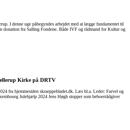
llerup. I denne uge påbegyndes arbejdet med at lægge fundamentet til
amt en donation fra Salling Fondene. Både IVF og rådmand for Kultur og
 Gellerup Kirke på DRTV
24 fra hjemmesiden skraeppebladet.dk. Læs bl.a. Leder: Farvel og
 Luxembourg Julehjælp 2024 Jens Høgh stopper som beboerrådgiver