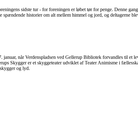
ingens sidste tur - for foreningen er løbet tør for penge. Denne gang d
te spændende historier om alt mellem himmel og jord, og deltagerne ble
. januar, når Verdenspladsen ved Gellerup Bibliotek forvandles til et le
ups Skygger er et skyggeteater udviklet af Teater Animisme i fællesskab
skygger og lyd.