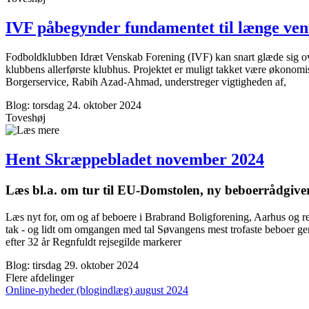
IVF påbegynder fundamentet til længe ven
Fodboldklubben Idræt Venskab Forening (IVF) kan snart glæde sig over 
klubbens allerførste klubhus. Projektet er muligt takket være økonomis
Borgerservice, Rabih Azad-Ahmad, understreger vigtigheden af,
Blog: torsdag 24. oktober 2024
Toveshøj
Hent Skræppe­bladet november 2024
Læs bl.a. om tur til EU-Domstolen, ny beboer­rådgive
Læs nyt for, om og af beboere i Brabrand Boligforening, Aarhus og
tak - og lidt om omgangen med tal Søvangens mest trofaste beboer g
efter 32 år Regnfuldt rejsegilde markerer
Blog: tirsdag 29. oktober 2024
Flere afdelinger
Online-nyheder (blogindlæg) august 2024