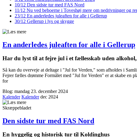
10/12
Den sidste tur med FAS Nord
11/12
Nu ved beboerne i Toveshøj mere om nedrivninger og ren
23/12
En anderledes juleaften for alle i Gellerup
30/12
Gellerup i lys og skygge
En anderledes juleaften for alle i Gellerup
Har du lyst til at fejre jul i et fælles­skab uden alkohol
Så kan du overveje at deltage i "Jul for Verden," som afholdes i Saml
Fejrer fælles drømme Formålet med "Jul for Verden" er at skabe en plat
for
Blog: mandag 23. december 2024
Kalender
Kalender
dec 2024
Skræppebladet
Den sidste tur med FAS Nord
En hyggelig og historisk tur til Koldinghus