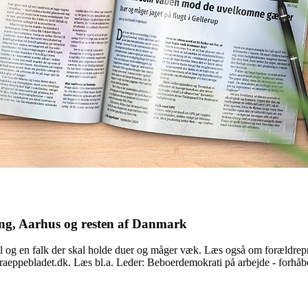
ning, Aarhus og resten af Danmark
val og en falk der skal holde duer og måger væk. Læs også om forældre
eppebladet.dk. Læs bl.a. Leder: Beboerdemokrati på arbejde - forhåbe