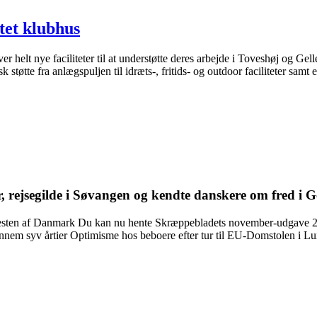
tet klubhus
helt nye faciliteter til at understøtte deres arbejde i Toveshøj og Ge
k støtte fra anlægspuljen til idræts-, fritids- og outdoor faciliteter s
r, rejsegilde i Søvangen og kendte danskere om fred i
 resten af Danmark Du kan nu hente Skræppebladets november-udgave 20
ennem syv årtier Optimisme hos beboere efter tur til EU-Domstolen i