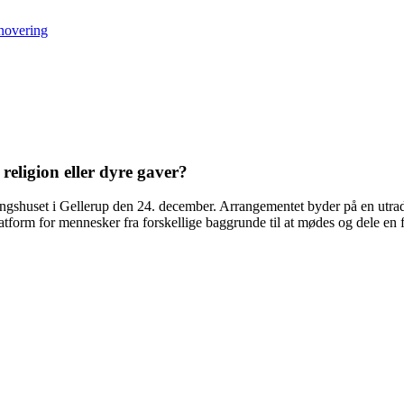
ove­ring
, religion eller dyre gaver?
ingshuset i Gellerup den 24. december. Arrangementet byder på en utrad
form for mennesker fra forskellige baggrunde til at mødes og dele en fæl