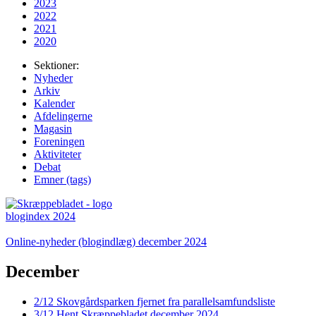
2023
2022
2021
2020
Sektioner:
Nyheder
Arkiv
Kalender
Afdelingerne
Magasin
Foreningen
Aktiviteter
Debat
Emner (tags)
blogindex 2024
Online-nyheder (blogindlæg) december 2024
December
2/12
Skovgårds­parken fjernet fra parallelsamfundsliste
3/12
Hent Skræppe­bladet december 2024