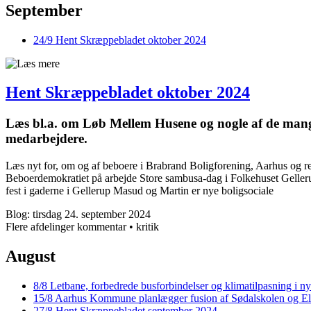
September
24/9
Hent Skræppe­bladet oktober 2024
Hent Skræppe­bladet oktober 2024
Læs bl.a. om Løb Mellem Husene og nogle af de mange
medarbejdere.
Læs nyt for, om og af beboere i Brabrand Boligforening, Aarhus og 
Beboerdemokratiet på arbejde Store sambusa-dag i Folkehuset Geller
fest i gaderne i Gellerup Masud og Martin er nye bolig­sociale
Blog: tirsdag 24. september 2024
Flere afdelinger
kommentar • kritik
August
8/8
Letbane, forbedrede busforbindelser og klimatilpasning i ny
15/8
Aarhus Kommune planlægger fusion af Sødalskolen og El
27/8
Hent Skræppe­bladet september 2024