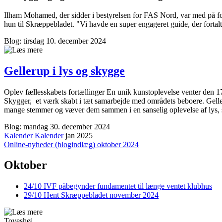
Ilham Mohamed, der sidder i bestyrelsen for FAS Nord, var med på foren
hun til Skræppebladet. "Vi havde en super engageret guide, der fortal
Blog: tirsdag 10. december 2024
Gellerup i lys og skygge
Oplev fællesskabets fortællinger En unik kunstoplevelse venter den 17
Skygger, et værk skabt i tæt samarbejde med områdets beboere. Geller
mange stemmer og væver dem sammen i en sanselig oplevelse af lys, 
Blog: mandag 30. december 2024
Kalender
Kalender
jan 2025
Online-nyheder (blogindlæg) oktober 2024
Oktober
24/10
IVF påbegynder fundamentet til længe ventet klubhus
29/10
Hent Skræppe­bladet november 2024
Toveshøj