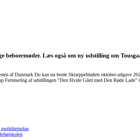
 beboer­møder. Læs også om ny udstilling om Tousgaar
resten af Danmark Du kan nu hente Skræppebladets oktober-udgave 202
up Fernisering af udstillingen "Den Hvide Gård med Den Røde Lade" Ge
 mobilitetsplan
lehøjskolen