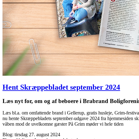
Hent Skræppe­bladet september 2024
Læs nyt for, om og af beboere i Brabrand Bolig­fore
Læs bl.a. om omfattende brand i Gellerup, gratis husleje, Grim-festi
nu hente Skræppebladets september-udgave 2024 fra hjemmesiden skra
våben mod de uvelkomne gæster På Grim møder vi hele tiden
Blog: tirsdag 27. august 2024